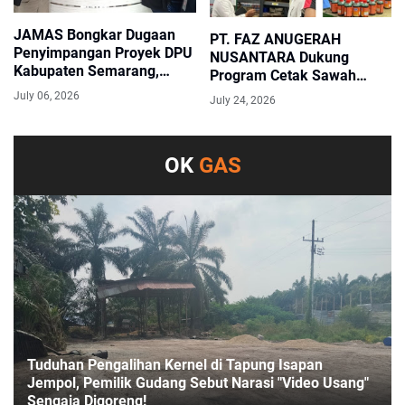
JAMAS Bongkar Dugaan
PT. FAZ ANUGERAH
Penyimpangan Proyek DPU
NUSANTARA Dukung
Kabupaten Semarang,
Program Cetak Sawah
Lapor Kejati Jateng Bawa
Nasional Lewat Pengadaan
July 06, 2026
July 24, 2026
Data LHP BPK Rp3,26 Miliar
Pupuk dan Pestisida
OK
GAS
Tuduhan Pengalihan Kernel di Tapung Isapan
Jempol, Pemilik Gudang Sebut Narasi "Video Usang"
Sengaja Digoreng!