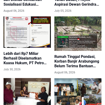
Sosialisasi Edukasi
Aspirasi Dewan Gerindra
Berkendara untuk Pelajar
Indramayu Minta Diaudit
August 06, 2026
July 05, 2026
Lebih dari Rp7 Miliar
Rumah Tinggal Pondasi,
Berhasil Diselamatkan
Korban Banjir Arabungong
Kuasa Hukum, PT Petro
Belum Terima Bantuan
Utama Energi Disomasi
July 30, 2026
Pascabencana November
atas Dugaan Wanprestasi
August 06, 2026
2025
Pembayaran Success Fee