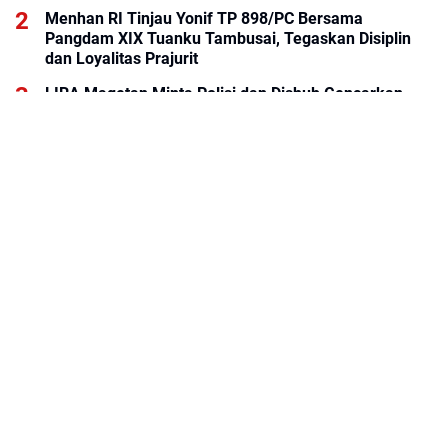
Menhan RI Tinjau Yonif TP 898/PC Bersama
Pangdam XIX Tuanku Tambusai, Tegaskan Disiplin
dan Loyalitas Prajurit
LIRA Magetan Minta Polisi dan Dishub Gencarkan
Sosialisasi Edukasi Berkendara untuk Pelajar
KALOG Express Perluas Peluang Kemitraan, Dorong
Pemberdayaan Ekonomi Masyarakat
BRI KCP Thamrin City Hadir Dukung Kebutuhan
Perbankan Tenant, Pengelola, dan Pengunjung Pusat
Perdagangan Jakarta Pusat