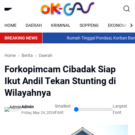
HOME
DAERAH
KRIMINAL
SOPPENG
EKONOMI
BREAKING NEWS
Rumah Tinggal Pondasi, Korban Banjir 
Home
Berita
Daerah
Forkopimcam Cibadak Siap
Ikut Andil Tekan Stunting di
Wilayahnya
Smallest
Largest
Admin
Font
Font
Friday, May 24, 2024