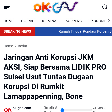
HOME
DAERAH
KRIMINAL
SOPPENG
EKONOMI
BREAKING NEWS
Rumah Tinggal Pondasi, Korban Banji
Home
Berita
Jaringan Anti Korupsi JKM
AKSI, Siap Bersama LIDIK PRO
Sulsel Usut Tuntas Dugaan
Korupsi Di Rumkit
Lamappapenning, Bone
Smallest
Largest
ok-gas.com