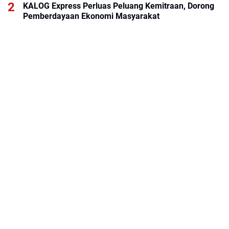
KALOG Express Perluas Peluang Kemitraan, Dorong
Pemberdayaan Ekonomi Masyarakat
LIRA Magetan Minta Polisi dan Dishub Gencarkan
Sosialisasi Edukasi Berkendara untuk Pelajar
Menhan RI Tinjau Yonif TP 898/PC Bersama
Pangdam XIX Tuanku Tambusai, Tegaskan Disiplin
dan Loyalitas Prajurit
BRI KK ITC Cempaka Mas Permudah Layanan
Perbankan bagi Tenant dan Masyarakat