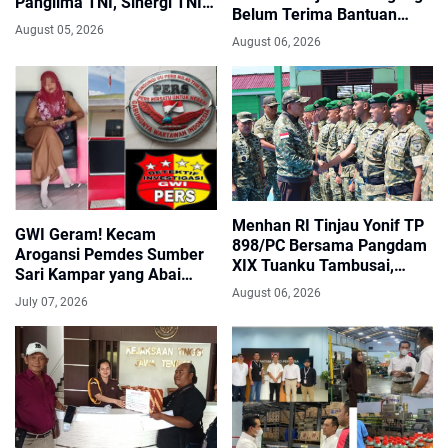
Panglima TNI, Sinergi TNI
Belum Terima Bantuan
Kian Kokoh di Kepulauan
August 05, 2026
Pascabencana November
Riau
August 06, 2026
2025
Menhan RI Tinjau Yonif TP
GWI Geram! Kecam
898/PC Bersama Pangdam
Arogansi Pemdes Sumber
XIX Tuanku Tambusai,
Sari Kampar yang Abai
Tegaskan Disiplin dan
Lambang Negara dan
August 06, 2026
July 07, 2026
Loyalitas Prajurit
Alergi Kritik Jurnalis