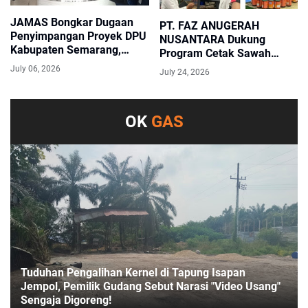
JAMAS Bongkar Dugaan
PT. FAZ ANUGERAH
Penyimpangan Proyek DPU
NUSANTARA Dukung
Kabupaten Semarang,
Program Cetak Sawah
Lapor Kejati Jateng Bawa
Nasional Lewat Pengadaan
July 06, 2026
July 24, 2026
Data LHP BPK Rp3,26 Miliar
Pupuk dan Pestisida
OK
GAS
Tuduhan Pengalihan Kernel di Tapung Isapan
Jempol, Pemilik Gudang Sebut Narasi "Video Usang"
Sengaja Digoreng!