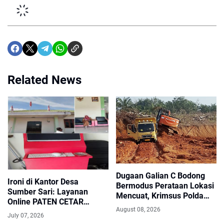
Related News
Dugaan Galian C Bodong
Ironi di Kantor Desa
Bermodus Perataan Lokasi
Sumber Sari: Layanan
Mencuat, Krimsus Polda
Online PATEN CETAR
Riau Akan Tinjauan Lokasi
August 08, 2026
Diduga Lumpuh, Oknum
July 07, 2026
Sekdes Malah Naik Pitam