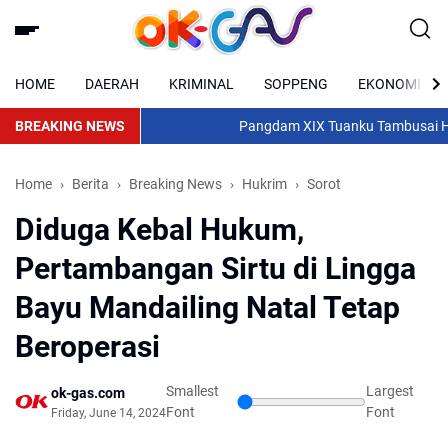
HOME
DAERAH
KRIMINAL
SOPPENG
EKONOMI
BREAKING NEWS
Pangdam XIX Tuanku Tambusai Hadiri Up
Home
Berita
Breaking News
Hukrim
Sorot
Diduga Kebal Hukum,
Pertambangan Sirtu di Lingga
Bayu Mandailing Natal Tetap
Beroperasi
Smallest
Largest
ok-gas.com
Font
Font
Friday, June 14, 2024