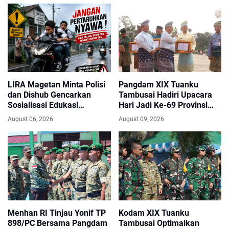
Saat Diingatkan Soal
Bendera Lusuh
LIRA Magetan Minta Polisi
Pangdam XIX Tuanku
dan Dishub Gencarkan
Tambusai Hadiri Upacara
Sosialisasi Edukasi
Hari Jadi Ke-69 Provinsi
Berkendara untuk Pelajar
Riau di Pekanbaru
August 06, 2026
August 09, 2026
Menhan RI Tinjau Yonif TP
Kodam XIX Tuanku
898/PC Bersama Pangdam
Tambusai Optimalkan