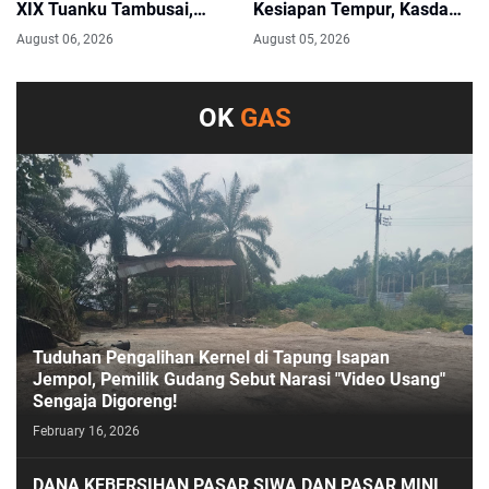
XIX Tuanku Tambusai,
Kesiapan Tempur, Kasdam
Tegaskan Disiplin dan
Tinjau Latihan Rudal
August 06, 2026
August 05, 2026
Loyalitas Prajurit
Starstreak dan Meriam 57
OK
GAS
Tuduhan Pengalihan Kernel di Tapung Isapan
Jempol, Pemilik Gudang Sebut Narasi "Video Usang"
Sengaja Digoreng!
February 16, 2026
DANA KEBERSIHAN PASAR SIWA DAN PASAR MINI