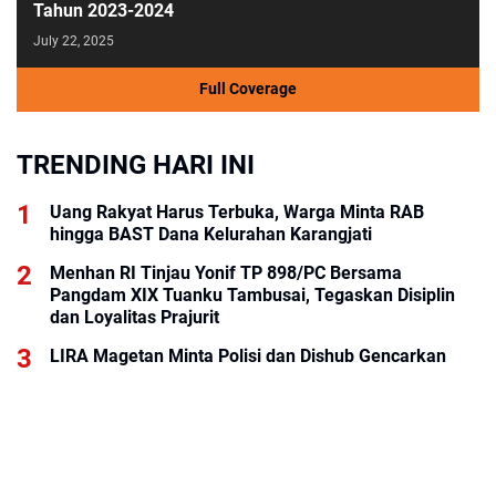
Tahun 2023-2024
July 22, 2025
Full Coverage
TRENDING HARI INI
Uang Rakyat Harus Terbuka, Warga Minta RAB
hingga BAST Dana Kelurahan Karangjati
Menhan RI Tinjau Yonif TP 898/PC Bersama
Pangdam XIX Tuanku Tambusai, Tegaskan Disiplin
dan Loyalitas Prajurit
LIRA Magetan Minta Polisi dan Dishub Gencarkan
Sosialisasi Edukasi Berkendara untuk Pelajar
KALOG Express Perluas Peluang Kemitraan, Dorong
Pemberdayaan Ekonomi Masyarakat
Rumah Tinggal Pondasi, Korban Banjir Arabungong