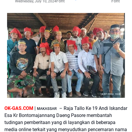
Font
Font
Wednesday, July 10, 2024
OK-GAS.COM
| ᴍᴀᴋᴀssᴀʀ – Raja Tallo Ke 19 Andi Iskandar
Esa Kr Bontomajannang Daeng Pasore membantah
tudingan pemberitaan yang di layangkan di beberapa
media online terkait yang menyudutkan pencemaran nama