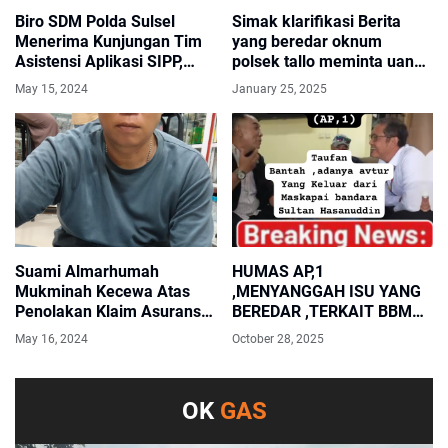
Biro SDM Polda Sulsel
Simak klarifikasi Berita
Menerima Kunjungan Tim
yang beredar oknum
Asistensi Aplikasi SIPP,
polsek tallo meminta uang
SISDM dan SIP dari SSDM
terhadap palapor
May 15, 2024
January 25, 2025
Polri
Suami Almarhumah
HUMAS AP,1
Mukminah Kecewa Atas
,MENYANGGAH ISU YANG
Penolakan Klaim Asuransi
BEREDAR ,TERKAIT BBM
BRI Life
JENIS AVTUR YANG LOLOS
May 16, 2024
October 28, 2025
KELUAR DARI BANDARA
OK
GAS