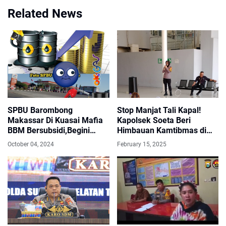
Related News
SPBU Barombong
Stop Manjat Tali Kapal!
Makassar Di Kuasai Mafia
Kapolsek Soeta Beri
BBM Bersubsidi,Begini
Himbauan Kamtibmas di
Kronologisnya
Pelabuhan Makassar
October 04, 2024
February 15, 2025