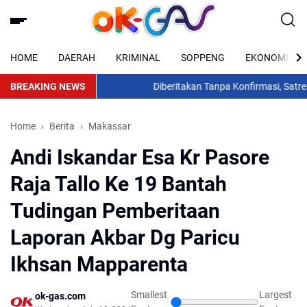
HOME
DAERAH
KRIMINAL
SOPPENG
EKONOMI
BREAKING NEWS
Diberitakan Tanpa Konfirmasi, Satresnarko
Home
Berita
Makassar
Andi Iskandar Esa Kr Pasore
Raja Tallo Ke 19 Bantah
Tudingan Pemberitaan
Laporan Akbar Dg Paricu
Ikhsan Mapparenta
Smallest
Largest
ok-gas.com