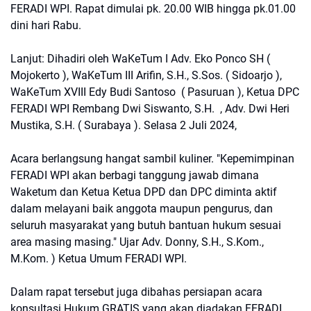
FERADI WPI. Rapat dimulai pk. 20.00 WIB hingga pk.01.00
dini hari Rabu.
Lanjut: Dihadiri oleh WaKeTum I Adv. Eko Ponco SH (
Mojokerto ), WaKeTum III Arifin, S.H., S.Sos. ( Sidoarjo ),
WaKeTum XVIII Edy Budi Santoso ( Pasuruan ), Ketua DPC
FERADI WPI Rembang Dwi Siswanto, S.H. , Adv. Dwi Heri
Mustika, S.H. ( Surabaya ). Selasa 2 Juli 2024,
Acara berlangsung hangat sambil kuliner. "Kepemimpinan
FERADI WPI akan berbagi tanggung jawab dimana
Waketum dan Ketua Ketua DPD dan DPC diminta aktif
dalam melayani baik anggota maupun pengurus, dan
seluruh masyarakat yang butuh bantuan hukum sesuai
area masing masing." Ujar Adv. Donny, S.H., S.Kom.,
M.Kom. ) Ketua Umum FERADI WPI.
Dalam rapat tersebut juga dibahas persiapan acara
konsultasi Hukum GRATIS yang akan diadakan FERADI