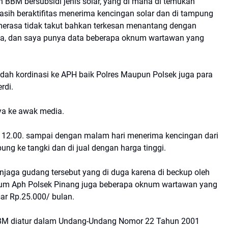
 BBM bersubsidi jenis solar, yang di mana di temukan
asih beraktifitas menerima kencingan solar dan di tampung
merasa tidak takut bahkan terkesan menantang dengan
ga, dan saya punya data beberapa oknum wartawan yang
udah kordinasi ke APH baik Polres Maupun Polsek juga para
rdi.
nya ke awak media.
ul 12.00. sampai dengan malam hari menerima kencingan dari
ung ke tangki dan di jual dengan harga tinggi.
jaga gudang tersebut yang di duga karena di beckup oleh
um Aph Polsek Pinang juga beberapa oknum wartawan yang
ar Rp.25.000/ bulan.
BM diatur dalam Undang-Undang Nomor 22 Tahun 2001