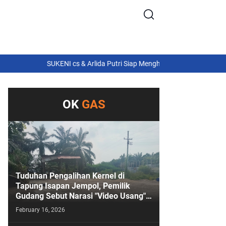
SUKENI cs & Arlida Putri Siap Menghibur! Semarang Extreme Ge
OK
GAS
Tuduhan Pengalihan Kernel di
Tapung Isapan Jempol, Pemilik
Gudang Sebut Narasi "Video Usang"
Sengaja Digoreng!
February 16, 2026