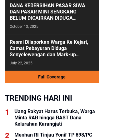
DANA KEBERSIHAN PASAR SIWA
DAN PASAR MINI SENGKANG
BELUM DICAIRKAN DIDUGA
ANGGARAN KEBERSIHAN SALAH
October 13, 2025
KAMAR
Resmi Dilaporkan Warga Ke Kejari,
Camat Pebayuran Diduga
Senyelewengan dan Mark-up
Anggaran Tahun 2023-2024
July 22, 2025
Full Coverage
TRENDING HARI INI
Uang Rakyat Harus Terbuka, Warga
Minta RAB hingga BAST Dana
Kelurahan Karangjati
Menhan RI Tinjau Yonif TP 898/PC