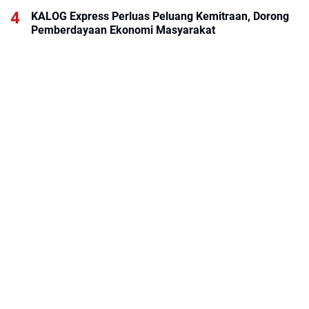
KALOG Express Perluas Peluang Kemitraan, Dorong
Pemberdayaan Ekonomi Masyarakat
BRI KCP Thamrin City Hadir Dukung Kebutuhan
Perbankan Tenant, Pengelola, dan Pengunjung Pusat
Perdagangan Jakarta Pusat
ABOUT US
KONTAK KAMI
REDAKSI
PEDOMAN MEDIA SIBER
DISCLAIMER
PRIVACY POLICY