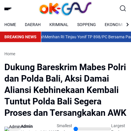
HOME
DAERAH
KRIMINAL
SOPPENG
EKONOMI
ilkan 10 Ton Gabah
BREAKING NEWS
Menhan RI Tinjau Yonif TP 898/PC Bersama Pangdam X
Home
Dukung Bareskrim Mabes Polri
dan Polda Bali, Aksi Damai
Aliansi Kebhinekaan Kembali
Tuntut Polda Bali Segera
Proses dan Tersangkakan AWK
Smallest
Largest
Admin