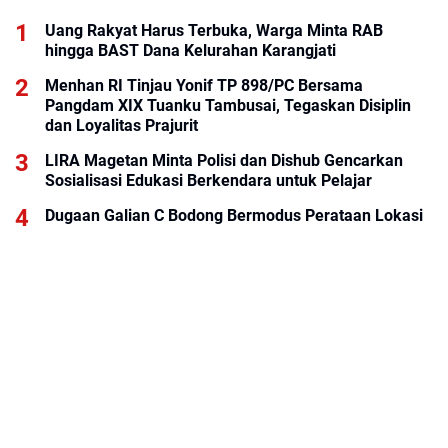
Uang Rakyat Harus Terbuka, Warga Minta RAB
hingga BAST Dana Kelurahan Karangjati
Menhan RI Tinjau Yonif TP 898/PC Bersama
Pangdam XIX Tuanku Tambusai, Tegaskan Disiplin
dan Loyalitas Prajurit
LIRA Magetan Minta Polisi dan Dishub Gencarkan
Sosialisasi Edukasi Berkendara untuk Pelajar
Dugaan Galian C Bodong Bermodus Perataan Lokasi
Mencuat, Krimsus Polda Riau Akan Tinjauan Lokasi
KALOG Express Perluas Peluang Kemitraan, Dorong
Pemberdayaan Ekonomi Masyarakat