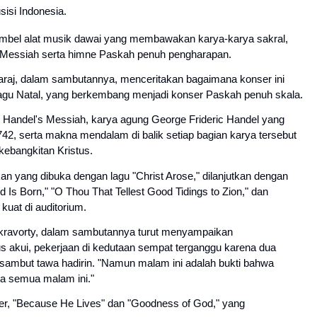
isi Indonesia.
mbel alat musik dawai yang membawakan karya-karya sakral,
s Messiah serta himne Paskah penuh pengharapan.
varaj, dalam sambutannya, menceritakan bagaimana konser ini
agu Natal, yang berkembang menjadi konser Paskah penuh skala.
h Handel's Messiah, karya agung George Frideric Handel yang
742, serta makna mendalam di balik setiap bagian karya tersebut
ebangkitan Kristus.
n yang dibuka dengan lagu "Christ Arose," dilanjutkan dengan
 Is Born," "O Thou That Tellest Good Tidings to Zion," dan
uat di auditorium.
akravorty, dalam sambutannya turut menyampaikan
s akui, pekerjaan di kedutaan sempat terganggu karena dua
disambut tawa hadirin. "Namun malam ini adalah bukti bahwa
a semua malam ini."
ler, "Because He Lives" dan "Goodness of God," yang