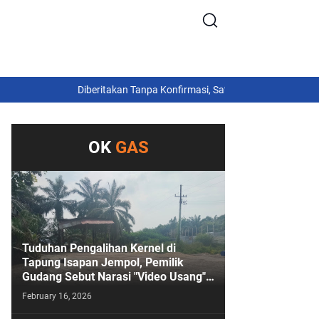
Diberitakan Tanpa Konfirmasi, Satresnarkoba Polres Cimahi 
OK
GAS
Tuduhan Pengalihan Kernel di
Tapung Isapan Jempol, Pemilik
Gudang Sebut Narasi "Video Usang"
Sengaja Digoreng!
February 16, 2026