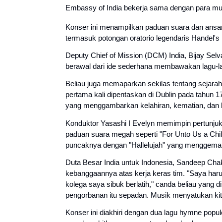
Embassy of India bekerja sama dengan para mus
Konser ini menampilkan paduan suara dan ansa
termasuk potongan oratorio legendaris Handel'
Deputy Chief of Mission (DCM) India, Bijay Sel
berawal dari ide sederhana membawakan lagu-l
Beliau juga memaparkan sekilas tentang sejara
pertama kali dipentaskan di Dublin pada tahun 1
yang menggambarkan kelahiran, kematian, dan k
Konduktor Yasashi I Evelyn memimpin pertunjuka
paduan suara megah seperti "For Unto Us a Child
puncaknya dengan "Hallelujah" yang menggema k
Duta Besar India untuk Indonesia, Sandeep Ch
kebanggaannya atas kerja keras tim. "Saya haru
kolega saya sibuk berlatih," canda beliau yang 
pengorbanan itu sepadan. Musik menyatukan kit
Konser ini diakhiri dengan dua lagu hymne popu