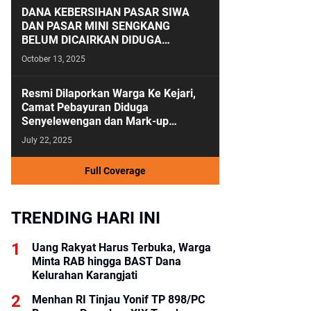
DANA KEBERSIHAN PASAR SIWA
DAN PASAR MINI SENGKANG
BELUM DICAIRKAN DIDUGA
ANGGARAN KEBERSIHAN SALAH
October 13, 2025
KAMAR
Resmi Dilaporkan Warga Ke Kejari,
Camat Pebayuran Diduga
Senyelewengan dan Mark-up
Anggaran Tahun 2023-2024
July 22, 2025
Full Coverage
TRENDING HARI INI
Uang Rakyat Harus Terbuka, Warga
Minta RAB hingga BAST Dana
Kelurahan Karangjati
Menhan RI Tinjau Yonif TP 898/PC