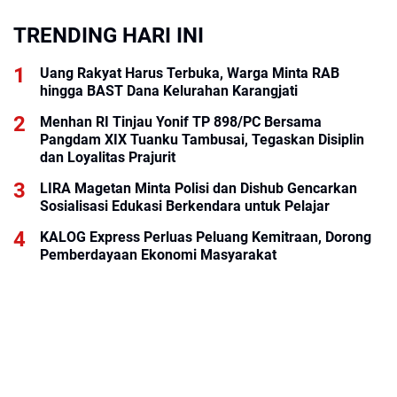
TRENDING HARI INI
Uang Rakyat Harus Terbuka, Warga Minta RAB
hingga BAST Dana Kelurahan Karangjati
Menhan RI Tinjau Yonif TP 898/PC Bersama
Pangdam XIX Tuanku Tambusai, Tegaskan Disiplin
dan Loyalitas Prajurit
LIRA Magetan Minta Polisi dan Dishub Gencarkan
Sosialisasi Edukasi Berkendara untuk Pelajar
KALOG Express Perluas Peluang Kemitraan, Dorong
Pemberdayaan Ekonomi Masyarakat
BRI KCP Thamrin City Hadir Dukung Kebutuhan
Perbankan Tenant, Pengelola, dan Pengunjung Pusat
Perdagangan Jakarta Pusat