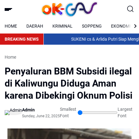
HOME
DAERAH
KRIMINAL
SOPPENG
EKONOMI
BREAKING NEWS
SUKENI cs & Arlida Putri Siap Menghib
Home
Penyaluran BBM Subsidi ilegal
di Kaliwungu Diduga Aman
karena Dibekingi Oknum Polisi
Smallest
Largest
Admin
Font
Font
Sunday, June 22, 2025