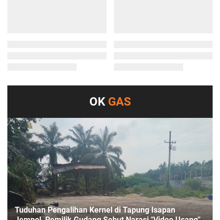
OK
GAS
Tuduhan Pengalihan Kernel di Tapung Isapan
Jempol, Pemilik Gudang Sebut Narasi "Video Usang"