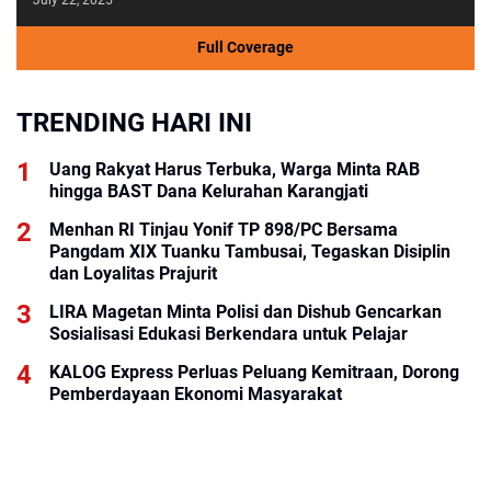
Full Coverage
TRENDING HARI INI
Uang Rakyat Harus Terbuka, Warga Minta RAB
hingga BAST Dana Kelurahan Karangjati
Menhan RI Tinjau Yonif TP 898/PC Bersama
Pangdam XIX Tuanku Tambusai, Tegaskan Disiplin
dan Loyalitas Prajurit
LIRA Magetan Minta Polisi dan Dishub Gencarkan
Sosialisasi Edukasi Berkendara untuk Pelajar
KALOG Express Perluas Peluang Kemitraan, Dorong
Pemberdayaan Ekonomi Masyarakat
BRI KCP Thamrin City Hadir Dukung Kebutuhan
Perbankan Tenant, Pengelola, dan Pengunjung Pusat
Perdagangan Jakarta Pusat