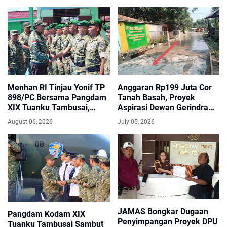
2025
Pembayaran Success Fee
Menhan RI Tinjau Yonif TP
Anggaran Rp199 Juta Cor
898/PC Bersama Pangdam
Tanah Basah, Proyek
XIX Tuanku Tambusai,
Aspirasi Dewan Gerindra
Tegaskan Disiplin dan
Indramayu Minta Diaudit
August 06, 2026
July 05, 2026
Loyalitas Prajurit
JAMAS Bongkar Dugaan
Pangdam Kodam XIX
Penyimpangan Proyek DPU
Tuanku Tambusai Sambut