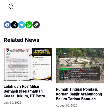
Related News
Lebih dari Rp7 Miliar
Rumah Tinggal Pondasi,
Berhasil Diselamatkan
Korban Banjir Arabungong
Kuasa Hukum, PT Petro
Belum Terima Bantuan
Utama Energi Disomasi
July 30, 2026
Pascabencana November
atas Dugaan Wanprestasi
August 06, 2026