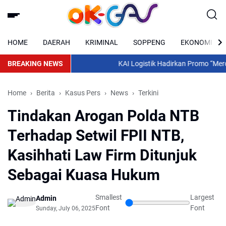
HOME
DAERAH
KRIMINAL
SOPPENG
EKONOMI
BREAKING NEWS
KAI Logistik Hadirkan Promo “Merdeka O
Home
Berita
Kasus Pers
News
Terkini
Tindakan Arogan Polda NTB
Terhadap Setwil FPII NTB,
Kasihhati Law Firm Ditunjuk
Sebagai Kuasa Hukum
Smallest
Largest
Admin
Font
Font
Sunday, July 06, 2025