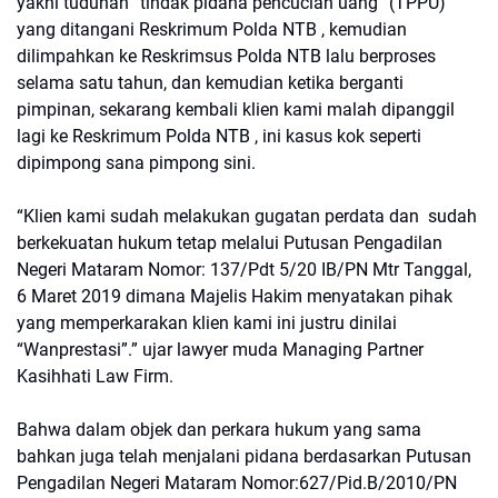
yakni tuduhan “tindak pidana pencucian uang” (TPPU)
yang ditangani Reskrimum Polda NTB , kemudian
dilimpahkan ke Reskrimsus Polda NTB lalu berproses
selama satu tahun, dan kemudian ketika berganti
pimpinan, sekarang kembali klien kami malah dipanggil
lagi ke Reskrimum Polda NTB , ini kasus kok seperti
dipimpong sana pimpong sini.
“Klien kami sudah melakukan gugatan perdata dan sudah
berkekuatan hukum tetap melalui Putusan Pengadilan
Negeri Mataram Nomor: 137/Pdt 5/20 IB/PN Mtr Tanggal,
6 Maret 2019 dimana Majelis Hakim menyatakan pihak
yang memperkarakan klien kami ini justru dinilai
“Wanprestasi”.” ujar lawyer muda Managing Partner
Kasihhati Law Firm.
Bahwa dalam objek dan perkara hukum yang sama
bahkan juga telah menjalani pidana berdasarkan Putusan
Pengadilan Negeri Mataram Nomor:627/Pid.B/2010/PN