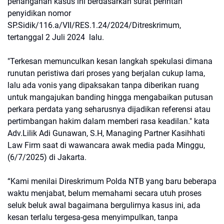
penanganan kasus ini berdasarkan surat perintah
penyidikan nomor
SP.Sidik/116.a/VII/RES.1.24/2024/Ditreskrimum,
tertanggal 2 Juli 2024 lalu.
"Terkesan memunculkan kesan langkah spekulasi dimana
runutan peristiwa dari proses yang berjalan cukup lama,
lalu ada vonis yang dipaksakan tanpa diberikan ruang
untuk mangajukan banding hingga mengabaikan putusan
perkara perdata yang seharusnya dijadikan referensi atau
pertimbangan hakim dalam memberi rasa keadilan." kata
Adv.Lilik Adi Gunawan, S.H, Managing Partner Kasihhati
Law Firm saat di wawancara awak media pada Minggu,
(6/7/2025) di Jakarta.
“Kami menilai Direskrimum Polda NTB yang baru beberapa
waktu menjabat, belum memahami secara utuh proses
seluk beluk awal bagaimana bergulirnya kasus ini, ada
kesan terlalu tergesa-gesa menyimpulkan, tanpa