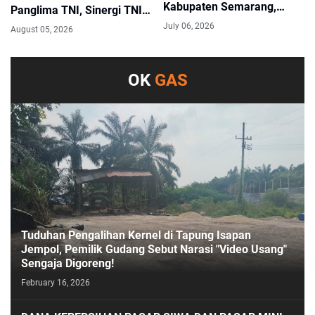
Kabupaten Semarang,
Panglima TNI, Sinergi TNI
Lapor Kejati Jateng Bawa
Kian Kokoh di Kepulauan
July 06, 2026
August 05, 2026
Data LHP BPK Rp3,26 Miliar
Riau
OK
GAS
Tuduhan Pengalihan Kernel di Tapung Isapan
Jempol, Pemilik Gudang Sebut Narasi "Video Usang"
Sengaja Digoreng!
February 16, 2026