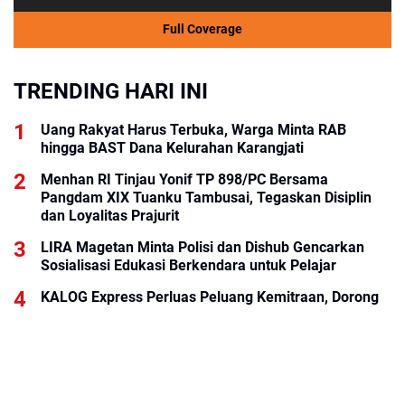
Full Coverage
TRENDING HARI INI
Uang Rakyat Harus Terbuka, Warga Minta RAB
hingga BAST Dana Kelurahan Karangjati
Menhan RI Tinjau Yonif TP 898/PC Bersama
Pangdam XIX Tuanku Tambusai, Tegaskan Disiplin
dan Loyalitas Prajurit
LIRA Magetan Minta Polisi dan Dishub Gencarkan
Sosialisasi Edukasi Berkendara untuk Pelajar
KALOG Express Perluas Peluang Kemitraan, Dorong
Pemberdayaan Ekonomi Masyarakat
Dugaan Galian C Bodong Bermodus Perataan Lokasi
Mencuat, Krimsus Polda Riau Akan Tinjauan Lokasi