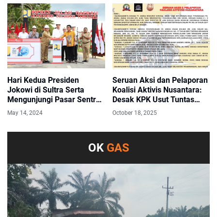
Lues
Hari Kedua Presiden
Seruan Aksi dan Pelaporan
Jokowi di Sultra Serta
Koalisi Aktivis Nusantara:
Mengunjungi Pasar Sentral
Desak KPK Usut Tuntas
Laino Raha
Dugaan Korupsi di PD
May 14, 2024
October 18, 2025
Aneka Usaha Kolaka dan
PT ARM
OK
GAS