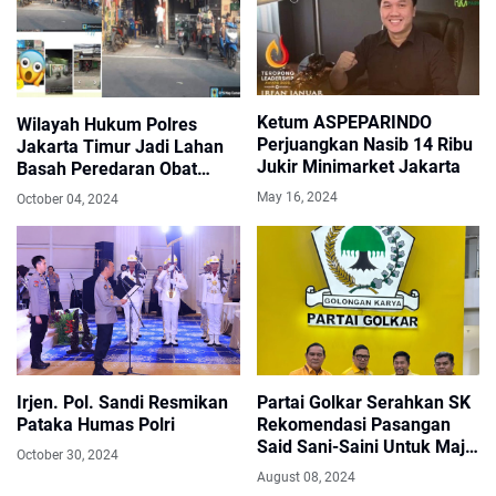
Ketum ASPEPARINDO
Wilayah Hukum Polres
Perjuangkan Nasib 14 Ribu
Jakarta Timur Jadi Lahan
Jukir Minimarket Jakarta
Basah Peredaran Obat
Keras, APH Tutup Mata..!!
May 16, 2024
October 04, 2024
Irjen. Pol. Sandi Resmikan
Partai Golkar Serahkan SK
Pataka Humas Polri
Rekomendasi Pasangan
Said Sani-Saini Untuk Maju
October 30, 2024
Sebagai Calon Bupati Dan
August 08, 2024
Calon Wakil Bupati Gayo