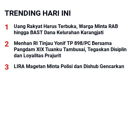
TRENDING HARI INI
Uang Rakyat Harus Terbuka, Warga Minta RAB
hingga BAST Dana Kelurahan Karangjati
Menhan RI Tinjau Yonif TP 898/PC Bersama
Pangdam XIX Tuanku Tambusai, Tegaskan Disiplin
dan Loyalitas Prajurit
LIRA Magetan Minta Polisi dan Dishub Gencarkan
Sosialisasi Edukasi Berkendara untuk Pelajar
KALOG Express Perluas Peluang Kemitraan, Dorong
Pemberdayaan Ekonomi Masyarakat
Rumah Tinggal Pondasi, Korban Banjir Arabungong
Belum Terima Bantuan Pascabencana November
2025