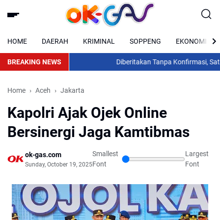
HOME
DAERAH
KRIMINAL
SOPPENG
EKONOMI
BREAKING NEWS
Diberitakan Tanpa Konfirmasi, Satresn
Home
Aceh
Jakarta
Kapolri Ajak Ojek Online
Bersinergi Jaga Kamtibmas
Smallest
Largest
ok-gas.com
Font
Font
Sunday, October 19, 2025