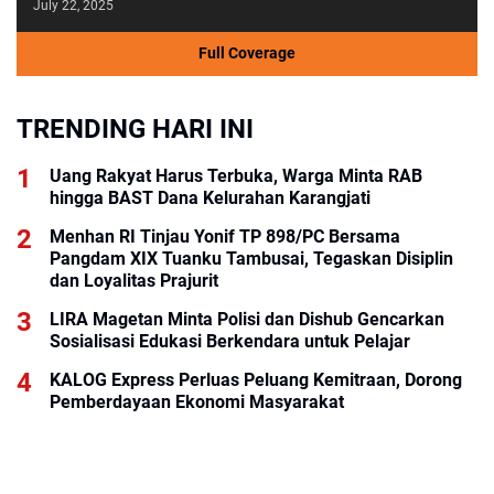
July 22, 2025
Full Coverage
TRENDING HARI INI
Uang Rakyat Harus Terbuka, Warga Minta RAB
hingga BAST Dana Kelurahan Karangjati
Menhan RI Tinjau Yonif TP 898/PC Bersama
Pangdam XIX Tuanku Tambusai, Tegaskan Disiplin
dan Loyalitas Prajurit
LIRA Magetan Minta Polisi dan Dishub Gencarkan
Sosialisasi Edukasi Berkendara untuk Pelajar
KALOG Express Perluas Peluang Kemitraan, Dorong
Pemberdayaan Ekonomi Masyarakat
BRI KCP Thamrin City Hadir Dukung Kebutuhan
Perbankan Tenant, Pengelola, dan Pengunjung Pusat
Perdagangan Jakarta Pusat