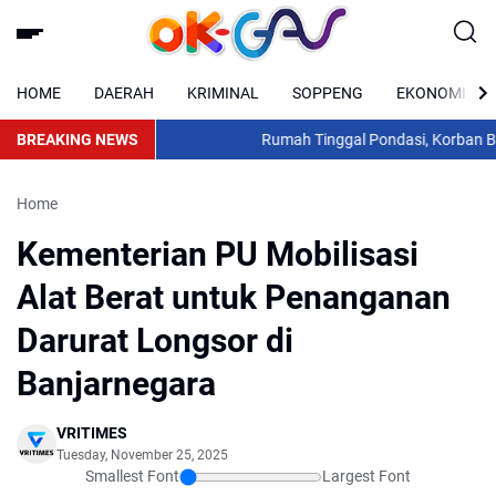
HOME
DAERAH
KRIMINAL
SOPPENG
EKONOMI
BREAKING NEWS
Rumah Tinggal Pondasi, Korban Banj
Home
Kementerian PU Mobilisasi
Alat Berat untuk Penanganan
Darurat Longsor di
Banjarnegara
VRITIMES
Tuesday, November 25, 2025
Smallest Font
Largest Font