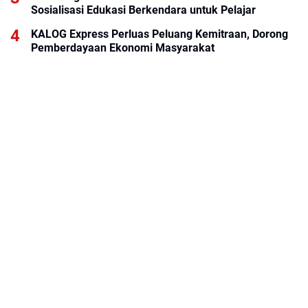
Sosialisasi Edukasi Berkendara untuk Pelajar
KALOG Express Perluas Peluang Kemitraan, Dorong
Pemberdayaan Ekonomi Masyarakat
BRI KCP Thamrin City Hadir Dukung Kebutuhan
Perbankan Tenant, Pengelola, dan Pengunjung Pusat
Perdagangan Jakarta Pusat
ABOUT US
KONTAK KAMI
REDAKSI
PEDOMAN MEDIA SIBER
DISCLAIMER
PRIVACY POLICY