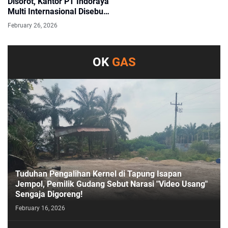
Disorot, Kantor PT Indoraya
Multi Internasional Disebut
Sudah Pindah
February 26, 2026
OK
GAS
Tuduhan Pengalihan Kernel di Tapung Isapan
Jempol, Pemilik Gudang Sebut Narasi "Video Usang"
Sengaja Digoreng!
February 16, 2026