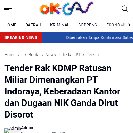
HOME
DAERAH
KRIMINAL
SOPPENG
EKONOMI
BREAKING NEWS
Diberitakan Tanpa Konfirmasi, Satresnar
Home
.
Berita
News.
terkait PT
Terkini
Tender Rak KDMP Ratusan
Miliar Dimenangkan PT
Indoraya, Keberadaan Kantor
dan Dugaan NIK Ganda Dirut
Disorot
Admin