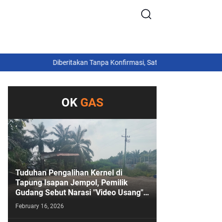
Diberitakan Tanpa Konfirmasi, Satresnarkoba Polres Cimahi d
OK
GAS
Tuduhan Pengalihan Kernel di
Tapung Isapan Jempol, Pemilik
Gudang Sebut Narasi "Video Usang"
Sengaja Digoreng!
February 16, 2026