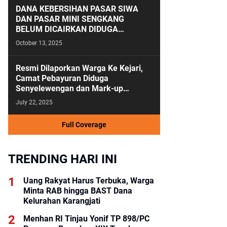
DANA KEBERSIHAN PASAR SIWA
DAN PASAR MINI SENGKANG
BELUM DICAIRKAN DIDUGA
ANGGARAN KEBERSIHAN SALAH
October 13, 2025
KAMAR
Resmi Dilaporkan Warga Ke Kejari,
Camat Pebayuran Diduga
Senyelewengan dan Mark-up
Anggaran Tahun 2023-2024
July 22, 2025
Full Coverage
TRENDING HARI INI
Uang Rakyat Harus Terbuka, Warga
Minta RAB hingga BAST Dana
Kelurahan Karangjati
Menhan RI Tinjau Yonif TP 898/PC