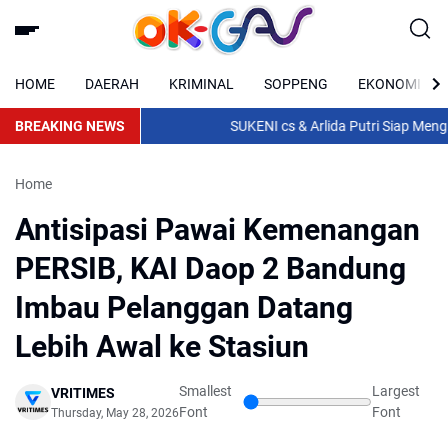
HOME
DAERAH
KRIMINAL
SOPPENG
EKONOMI
BREAKING NEWS
SUKENI cs & Arlida Putri Siap Menghib
Home
Antisipasi Pawai Kemenangan
PERSIB, KAI Daop 2 Bandung
Imbau Pelanggan Datang
Lebih Awal ke Stasiun
Smallest
Largest
VRITIMES
Font
Font
Thursday, May 28, 2026