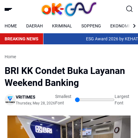
HOME
DAERAH
KRIMINAL
SOPPENG
EKONOMI
BREAKING NEWS
ESG Award 2026 by KEHATI Ke
Home
BRI KK Condet Buka Layanan
Weekend Banking
Smallest
Largest
VRITIMES
Font
Font
Thursday, May 28, 2026