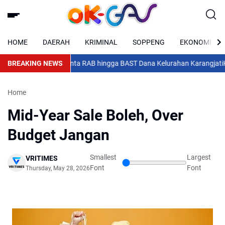
HOME
DAERAH
KRIMINAL
SOPPENG
EKONOMI
erbuka, Warga Minta RAB hingga BAST Dana Kelurahan Karangjati
BREAKING NEWS
Kodam
Home
Mid-Year Sale Boleh, Over
Budget Jangan
Smallest
Largest
VRITIMES
Font
Font
Thursday, May 28, 2026