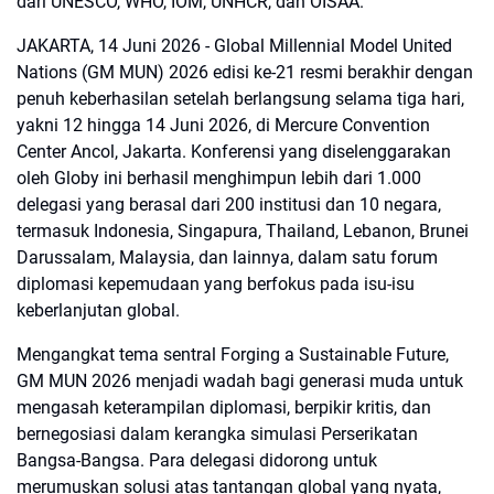
dari UNESCO, WHO, IOM, UNHCR, dan OISAA.
JAKARTA, 14 Juni 2026 - Global Millennial Model United
Nations (GM MUN) 2026 edisi ke-21 resmi berakhir dengan
penuh keberhasilan setelah berlangsung selama tiga hari,
yakni 12 hingga 14 Juni 2026, di Mercure Convention
Center Ancol, Jakarta. Konferensi yang diselenggarakan
oleh Globy ini berhasil menghimpun lebih dari 1.000
delegasi yang berasal dari 200 institusi dan 10 negara,
termasuk Indonesia, Singapura, Thailand, Lebanon, Brunei
Darussalam, Malaysia, dan lainnya, dalam satu forum
diplomasi kepemudaan yang berfokus pada isu-isu
keberlanjutan global.
Mengangkat tema sentral Forging a Sustainable Future,
GM MUN 2026 menjadi wadah bagi generasi muda untuk
mengasah keterampilan diplomasi, berpikir kritis, dan
bernegosiasi dalam kerangka simulasi Perserikatan
Bangsa-Bangsa. Para delegasi didorong untuk
merumuskan solusi atas tantangan global yang nyata,