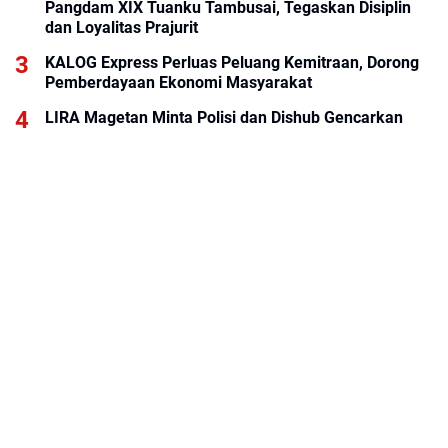
Pangdam XIX Tuanku Tambusai, Tegaskan Disiplin
dan Loyalitas Prajurit
KALOG Express Perluas Peluang Kemitraan, Dorong
Pemberdayaan Ekonomi Masyarakat
LIRA Magetan Minta Polisi dan Dishub Gencarkan
Sosialisasi Edukasi Berkendara untuk Pelajar
BRI KK ITC Cempaka Mas Permudah Layanan
Perbankan bagi Tenant dan Masyarakat