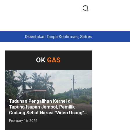
Diberitakan Tanpa Konfirmasi, Satresnarkoba Polres Cimahi dan Ya
OK
GAS
Tuduhan Pengalihan Kernel di
Tapung Isapan Jempol, Pemilik
Gudang Sebut Narasi "Video Usang"
Sengaja Digoreng!
February 16, 2026