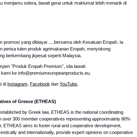
 menjamu selera, lawati gerai untuk maklumat lebih menarik di 
 promosi yang dibiayai ….bersama oleh Kesatuan Eropah. Ia 
 perisa tulen produk agrimakanan Eropah, menyokong 
g berkembang jkpesat seperti Malaysia.
Untuk mendapatkan maklumat lanjut tentang kempen "Produk Eropah Premium", sila lawati 
l kami ke info@premiumeuropeanproducts.eu.
 di 
Instagram
, 
Facebook
 dan 
YouTube
, 
atives of Greece (ETHEAS)
tablished by Greek law, ETHEAS is the national coordinating 
ith over 300 member cooperatives representing approximately 80% 
ver, ETHEAS aims to foster rural and cooperative development, 
tically and internationally, provide expert opinions on cooperative 