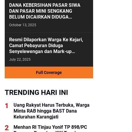
DANA KEBERSIHAN PASAR SIWA
DAN PASAR MINI SENGKANG
BELUM DICAIRKAN DIDUGA
ANGGARAN KEBERSIHAN SALAH
October 13, 2025
KAMAR
Resmi Dilaporkan Warga Ke Kejari,
Camat Pebayuran Diduga
Senyelewengan dan Mark-up
Anggaran Tahun 2023-2024
July 22, 2025
Full Coverage
TRENDING HARI INI
Uang Rakyat Harus Terbuka, Warga
Minta RAB hingga BAST Dana
Kelurahan Karangjati
Menhan RI Tinjau Yonif TP 898/PC