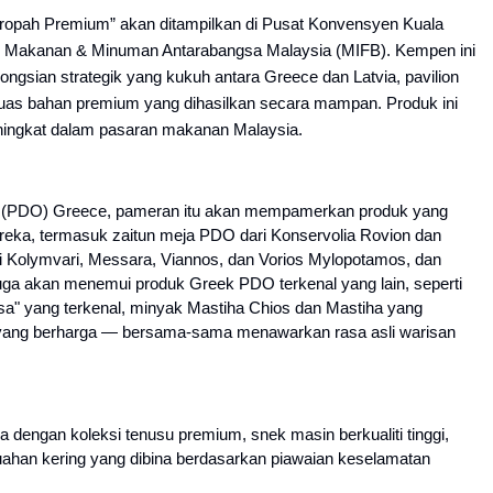
Eropah Premium” akan ditampilkan di Pusat Konvensyen Kuala 
akanan & Minuman Antarabangsa Malaysia (MIFB). Kempen ini 
ngsian strategik yang kukuh antara Greece dan Latvia, pavilion 
s bahan premium yang dihasilkan secara mampan. Produk ini 
ningkat dalam pasaran makanan Malaysia.
g (PDO) Greece, pameran itu akan mempamerkan produk yang 
reka, termasuk zaitun meja PDO dari Konservolia Rovion dan 
i Kolymvari, Messara, Viannos, dan Vorios Mylopotamos, dan 
uga akan menemui produk Greek PDO terkenal yang lain, seperti 
itsa" yang terkenal, minyak Mastiha Chios dan Mastiha yang 
 yang berharga — bersama-sama menawarkan rasa asli warisan 
engan koleksi tenusu premium, snek masin berkualiti tinggi, 
buahan kering yang dibina berdasarkan piawaian keselamatan 