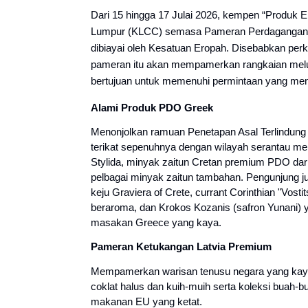
Dari 15 hingga 17 Julai 2026, kempen “Produk 
Lumpur (KLCC) semasa Pameran Perdagangan M
dibiayai oleh Kesatuan Eropah. Disebabkan perko
pameran itu akan mempamerkan rangkaian melua
bertujuan untuk memenuhi permintaan yang me
Alami Produk PDO Greek
Menonjolkan ramuan Penetapan Asal Terlindun
terikat sepenuhnya dengan wilayah serantau me
Stylida, minyak zaitun Cretan premium PDO dar
pelbagai minyak zaitun tambahan. Pengunjung j
keju Graviera of Crete, currant Corinthian "Vost
beraroma, dan Krokos Kozanis (safron Yunani)
masakan Greece yang kaya.
Pameran Ketukangan Latvia Premium
Mempamerkan warisan tenusu negara yang kaya d
coklat halus dan kuih-muih serta koleksi buah-
makanan EU yang ketat.