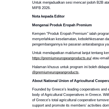
Untuk menjadualkan sesi mencari jodoh B2B atau
MIFB 2026.
Nota kepada Editor
Mengenai Produk Eropah Premium
Kempen "Produk Eropah Premium" ialah program
menyerlahkan keselamatan, kebolehkesanan dan
pengembangannya ke pasaran antarabangsa yan
https://premiumeuropeanproducts.eu/
 atau emai
Halaman khusus untuk program ini boleh didapati
@premiumeuropeanproducts
.
About National Union of Agricultural Cooper
Founded by Greece's leading cooperatives and es
body of Agricultural Cooperatives in Greece. W
of Greece's total agricultural cooperative turno
support and promote its members' activities domes