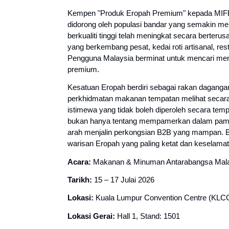
Kempen "Produk Eropah Premium" kepada MIFB Ma
didorong oleh populasi bandar yang semakin me
berkualiti tinggi telah meningkat secara berterus
yang berkembang pesat, kedai roti artisanal, re
Pengguna Malaysia berminat untuk mencari men
premium.
Kesatuan Eropah berdiri sebagai rakan daganga
perkhidmatan makanan tempatan melihat secar
istimewa yang tidak boleh diperoleh secara te
bukan hanya tentang mempamerkan dalam pameran
arah menjalin perkongsian B2B yang mampan. B
warisan Eropah yang paling ketat dan keselam
Acara: 
Makanan & Minuman Antarabangsa Mala
Tarikh: 
15 – 17 Julai 2026
Lokasi: 
Kuala Lumpur Convention Centre (KLC
Lokasi Gerai: 
Hall 1, Stand: 1501