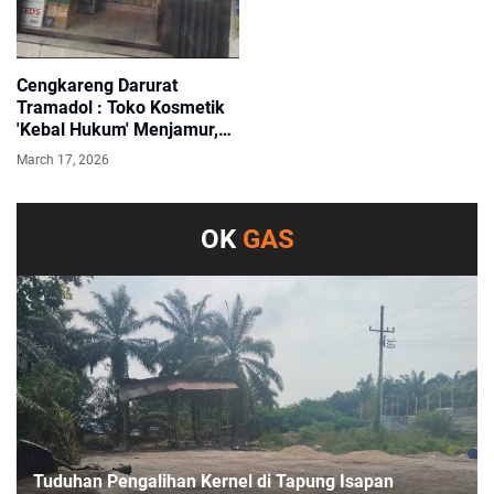
Cengkareng Darurat
Tramadol : Toko Kosmetik
'Kebal Hukum' Menjamur,
Polsek Memilih Bungkam?
March 17, 2026
OK
GAS
Tuduhan Pengalihan Kernel di Tapung Isapan