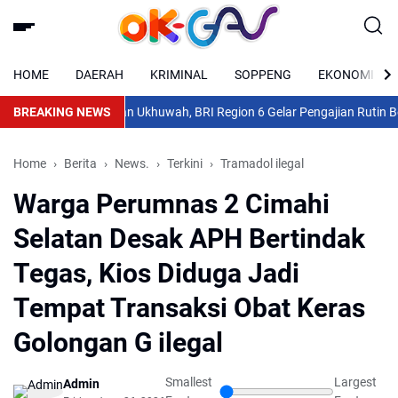
HOME
DAERAH
KRIMINAL
SOPPENG
EKONOMI
kuat Keimanan dan Ukhuwah, BRI Region 6 Gelar Pengajian Rutin Bersa
BREAKING NEWS
Home
Berita
News.
Terkini
Tramadol ilegal
Warga Perumnas 2 Cimahi
Selatan Desak APH Bertindak
Tegas, Kios Diduga Jadi
Tempat Transaksi Obat Keras
Golongan G ilegal
Smallest
Largest
Admin