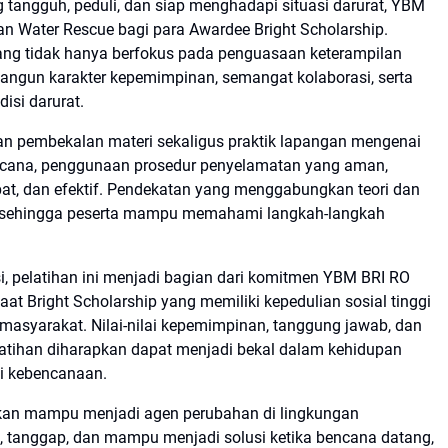
angguh, peduli, dan siap menghadapi situasi darurat, YBM
n Water Rescue bagi para Awardee Bright Scholarship.
ang tidak hanya berfokus pada penguasaan keterampilan
mbangun karakter kepemimpinan, semangat kolaborasi, serta
isi darurat.
n pembekalan materi sekaligus praktik lapangan mengenai
 bencana, penggunaan prosedur penyelamatan yang aman,
at, dan efektif. Pendekatan yang menggabungkan teori dan
a sehingga peserta mampu memahami langkah-langkah
, pelatihan ini menjadi bagian dari komitmen YBM BRI RO
 Bright Scholarship yang memiliki kepedulian sosial tinggi
 masyarakat. Nilai-nilai kepemimpinan, tanggung jawab, dan
atihan diharapkan dapat menjadi bekal dalam kehidupan
i kebencanaan.
apkan mampu menjadi agen perubahan di lingkungan
p, tanggap, dan mampu menjadi solusi ketika bencana datang,