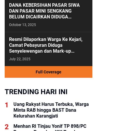
DANA KEBERSIHAN PASAR SIWA
DAN PASAR MINI SENGKANG
BELUM DICAIRKAN DIDUGA
ANGGARAN KEBERSIHAN SALAH
October 13, 2025
KAMAR
Resmi Dilaporkan Warga Ke Kejari,
Camat Pebayuran Diduga
Senyelewengan dan Mark-up
Anggaran Tahun 2023-2024
July 22, 2025
Full Coverage
TRENDING HARI INI
Uang Rakyat Harus Terbuka, Warga
Minta RAB hingga BAST Dana
Kelurahan Karangjati
Menhan RI Tinjau Yonif TP 898/PC