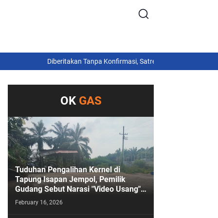
Diberitakan Tanpa Konfirmasi, Satresnarkoba Polres Cimahi dan
OK
GAS
Tuduhan Pengalihan Kernel di
Tapung Isapan Jempol, Pemilik
Gudang Sebut Narasi "Video Usang"
Sengaja Digoreng!
February 16, 2026