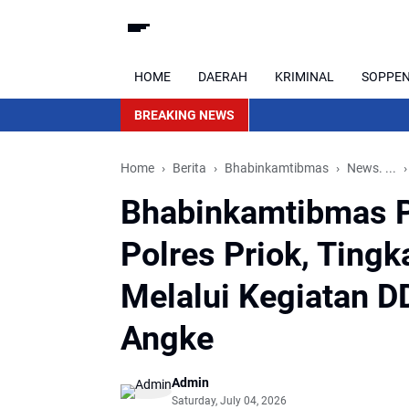
HOME
DAERAH
KRIMINAL
SOPPE
BREAKING NEWS
Home
Berita
Bhabinkamtibmas
News. ...
Bhabinkamtibmas P
Polres Priok, Ting
Melalui Kegiatan D
Angke
Admin
Saturday, July 04, 2026