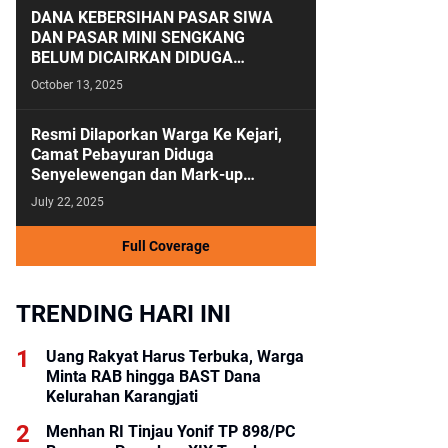
DANA KEBERSIHAN PASAR SIWA
DAN PASAR MINI SENGKANG
BELUM DICAIRKAN DIDUGA
ANGGARAN KEBERSIHAN SALAH
October 13, 2025
KAMAR
Resmi Dilaporkan Warga Ke Kejari,
Camat Pebayuran Diduga
Senyelewengan dan Mark-up
Anggaran Tahun 2023-2024
July 22, 2025
Full Coverage
TRENDING HARI INI
Uang Rakyat Harus Terbuka, Warga
Minta RAB hingga BAST Dana
Kelurahan Karangjati
Menhan RI Tinjau Yonif TP 898/PC