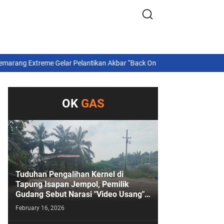
ang Extreme Gelar Pelantikan Akbar “Back On Track” 2026–2029
Transaks
OK
GAS
Tuduhan Pengalihan Kernel di
Tapung Isapan Jempol, Pemilik
Gudang Sebut Narasi "Video Usang"
Sengaja Digoreng!
February 16, 2026