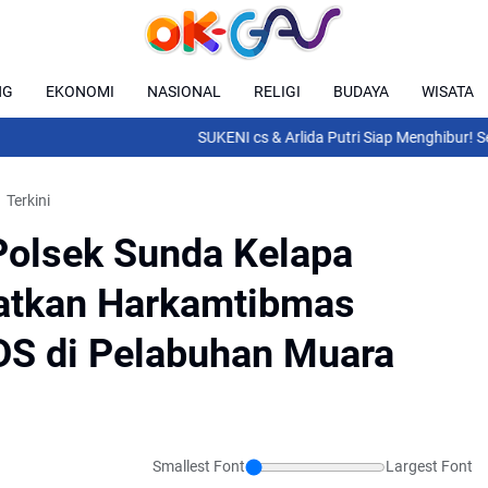
NG
EKONOMI
NASIONAL
RELIGI
BUDAYA
WISATA
SUKENI cs & Arlida Putri Siap Menghibur! Semar
Terkini
olsek Sunda Kelapa
katkan Harkamtibmas
DS di Pelabuhan Muara
Smallest Font
Largest Font