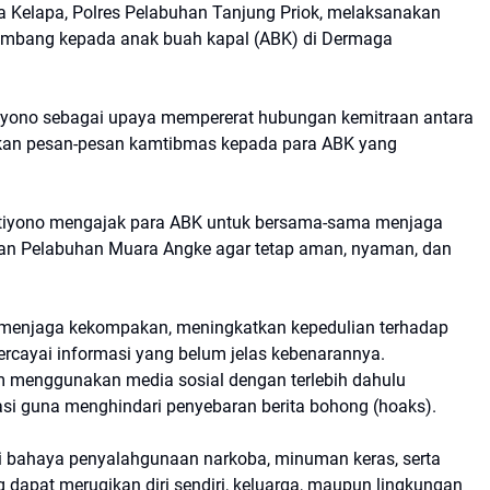
 Kelapa, Polres Pelabuhan Tanjung Priok, melaksanakan
sambang kepada anak buah kapal (ABK) di Dermaga
tiyono sebagai upaya mempererat hubungan kemitraan antara
kan pesan-pesan kamtibmas kepada para ABK yang
utiyono mengajak para ABK untuk bersama-sama menjaga
ngan Pelabuhan Muara Angke agar tetap aman, nyaman, dan
lu menjaga kekompakan, meningkatkan kepedulian terhadap
ercayai informasi yang belum jelas kebenarannya.
am menggunakan media sosial dengan terlebih dahulu
masi guna menghindari penyebaran berita bohong (hoaks).
 bahaya penyalahgunaan narkoba, minuman keras, serta
ng dapat merugikan diri sendiri, keluarga, maupun lingkungan