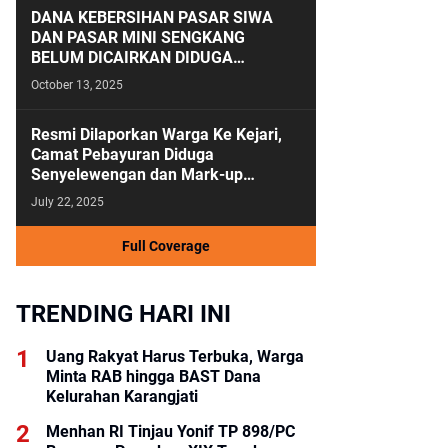
DANA KEBERSIHAN PASAR SIWA
DAN PASAR MINI SENGKANG
BELUM DICAIRKAN DIDUGA
ANGGARAN KEBERSIHAN SALAH
October 13, 2025
KAMAR
Resmi Dilaporkan Warga Ke Kejari,
Camat Pebayuran Diduga
Senyelewengan dan Mark-up
Anggaran Tahun 2023-2024
July 22, 2025
Full Coverage
TRENDING HARI INI
Uang Rakyat Harus Terbuka, Warga
Minta RAB hingga BAST Dana
Kelurahan Karangjati
Menhan RI Tinjau Yonif TP 898/PC