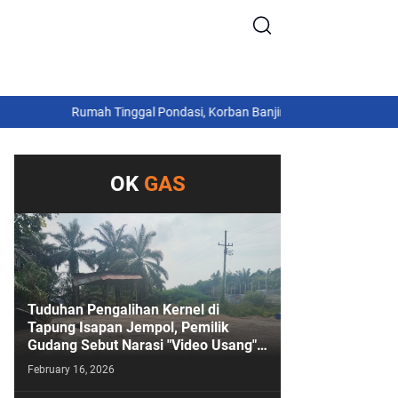
Rumah Tinggal Pondasi, Korban Banjir Arabungong Belum Terima
OK
GAS
Tuduhan Pengalihan Kernel di
Tapung Isapan Jempol, Pemilik
Gudang Sebut Narasi "Video Usang"
Sengaja Digoreng!
February 16, 2026