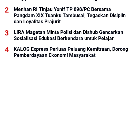
Menhan RI Tinjau Yonif TP 898/PC Bersama
Pangdam XIX Tuanku Tambusai, Tegaskan Disiplin
dan Loyalitas Prajurit
LIRA Magetan Minta Polisi dan Dishub Gencarkan
Sosialisasi Edukasi Berkendara untuk Pelajar
KALOG Express Perluas Peluang Kemitraan, Dorong
Pemberdayaan Ekonomi Masyarakat
BRI KCP Thamrin City Hadir Dukung Kebutuhan
Perbankan Tenant, Pengelola, dan Pengunjung Pusat
Perdagangan Jakarta Pusat