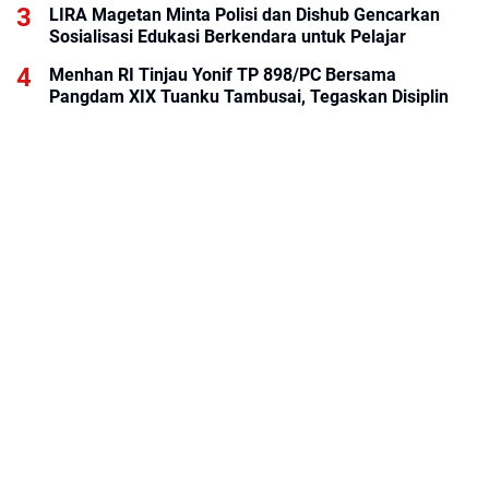
LIRA Magetan Minta Polisi dan Dishub Gencarkan
Sosialisasi Edukasi Berkendara untuk Pelajar
Menhan RI Tinjau Yonif TP 898/PC Bersama
Pangdam XIX Tuanku Tambusai, Tegaskan Disiplin
dan Loyalitas Prajurit
BRI KK ITC Cempaka Mas Permudah Layanan
Perbankan bagi Tenant dan Masyarakat
ABOUT US
KONTAK KAMI
REDAKSI
PEDOMAN MEDIA SIBER