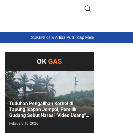
SUKENI cs & Arlida Putri Siap Menghibur! Semarang Extreme 
OK
GAS
Tuduhan Pengalihan Kernel di
Tapung Isapan Jempol, Pemilik
Gudang Sebut Narasi "Video Usang"
Sengaja Digoreng!
February 16, 2026