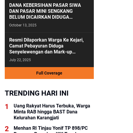
DANA KEBERSIHAN PASAR SIWA
DAN PASAR MINI SENGKANG
BELUM DICAIRKAN DIDUGA
ANGGARAN KEBERSIHAN SALAH
October 13, 2025
KAMAR
Resmi Dilaporkan Warga Ke Kejari,
Camat Pebayuran Diduga
Senyelewengan dan Mark-up
Anggaran Tahun 2023-2024
July 22, 2025
Full Coverage
TRENDING HARI INI
Uang Rakyat Harus Terbuka, Warga
Minta RAB hingga BAST Dana
Kelurahan Karangjati
Menhan RI Tinjau Yonif TP 898/PC