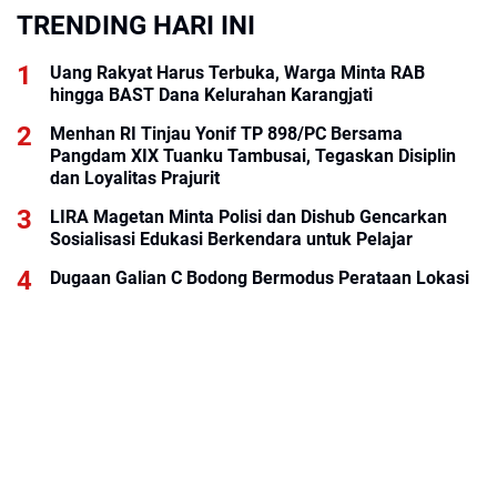
TRENDING HARI INI
Uang Rakyat Harus Terbuka, Warga Minta RAB
hingga BAST Dana Kelurahan Karangjati
Menhan RI Tinjau Yonif TP 898/PC Bersama
Pangdam XIX Tuanku Tambusai, Tegaskan Disiplin
dan Loyalitas Prajurit
LIRA Magetan Minta Polisi dan Dishub Gencarkan
Sosialisasi Edukasi Berkendara untuk Pelajar
Dugaan Galian C Bodong Bermodus Perataan Lokasi
Mencuat, Krimsus Polda Riau Akan Tinjauan Lokasi
KALOG Express Perluas Peluang Kemitraan, Dorong
Pemberdayaan Ekonomi Masyarakat