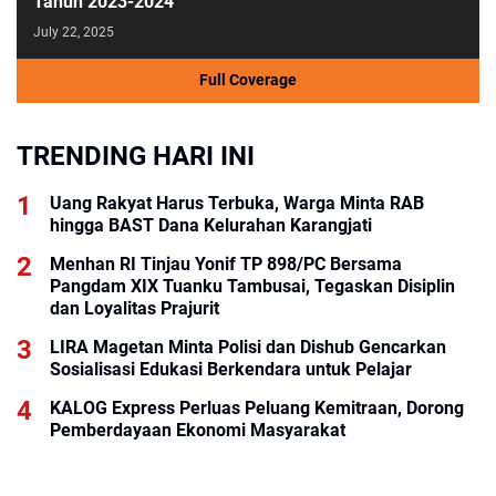
Tahun 2023-2024
July 22, 2025
Full Coverage
TRENDING HARI INI
Uang Rakyat Harus Terbuka, Warga Minta RAB
hingga BAST Dana Kelurahan Karangjati
Menhan RI Tinjau Yonif TP 898/PC Bersama
Pangdam XIX Tuanku Tambusai, Tegaskan Disiplin
dan Loyalitas Prajurit
LIRA Magetan Minta Polisi dan Dishub Gencarkan
Sosialisasi Edukasi Berkendara untuk Pelajar
KALOG Express Perluas Peluang Kemitraan, Dorong
Pemberdayaan Ekonomi Masyarakat
Rumah Tinggal Pondasi, Korban Banjir Arabungong
Belum Terima Bantuan Pascabencana November