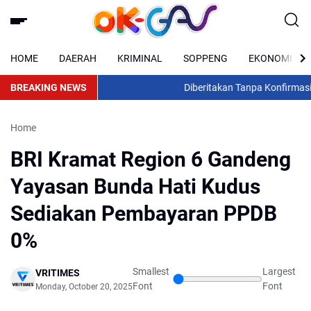
HOME
DAERAH
KRIMINAL
SOPPENG
EKONOMI
BREAKING NEWS
Diberitakan Tanpa Konfirmasi, S
Home
BRI Kramat Region 6 Gandeng
Yayasan Bunda Hati Kudus
Sediakan Pembayaran PPDB
0%
Smallest
Largest
VRITIMES
Font
Font
Monday, October 20, 2025