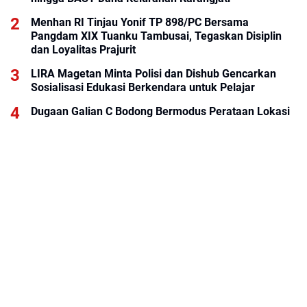
Menhan RI Tinjau Yonif TP 898/PC Bersama
Pangdam XIX Tuanku Tambusai, Tegaskan Disiplin
dan Loyalitas Prajurit
LIRA Magetan Minta Polisi dan Dishub Gencarkan
Sosialisasi Edukasi Berkendara untuk Pelajar
Dugaan Galian C Bodong Bermodus Perataan Lokasi
Mencuat, Krimsus Polda Riau Akan Tinjauan Lokasi
KALOG Express Perluas Peluang Kemitraan, Dorong
Pemberdayaan Ekonomi Masyarakat