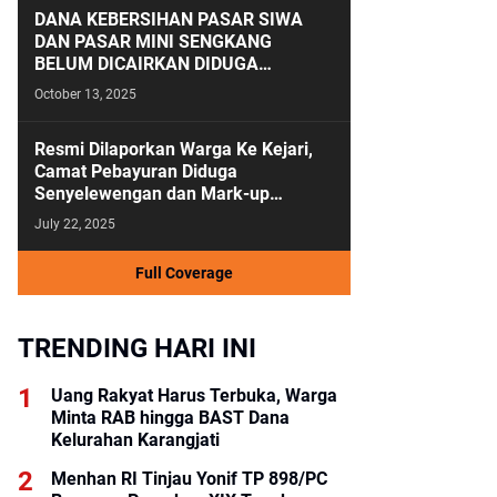
DANA KEBERSIHAN PASAR SIWA
DAN PASAR MINI SENGKANG
BELUM DICAIRKAN DIDUGA
ANGGARAN KEBERSIHAN SALAH
October 13, 2025
KAMAR
Resmi Dilaporkan Warga Ke Kejari,
Camat Pebayuran Diduga
Senyelewengan dan Mark-up
Anggaran Tahun 2023-2024
July 22, 2025
Full Coverage
TRENDING HARI INI
Uang Rakyat Harus Terbuka, Warga
Minta RAB hingga BAST Dana
Kelurahan Karangjati
Menhan RI Tinjau Yonif TP 898/PC