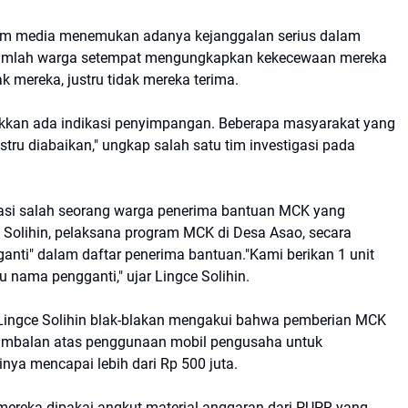
 tim media menemukan adanya kejanggalan serius dalam
jumlah warga setempat mengungkapkan kekecewaan mereka
 mereka, justru tidak mereka terima.
jukkan ada indikasi penyimpangan. Beberapa masyarakat yang
stru diabaikan," ungkap salah satu tim investigasi pada
asi salah seorang warga penerima bantuan MCK yang
 Solihin, pelaksana program MCK di Desa Asao, secara
ti" dalam daftar penerima bantuan."Kami berikan 1 unit
 nama pengganti," ujar Lingce Solihin.
h, Lingce Solihin blak-blakan mengakui bahwa pemberian MCK
 imbalan atas penggunaan mobil pengusaha untuk
nya mencapai lebih dari Rp 500 juta.
ereka dipakai angkut material anggaran dari PUPR yang