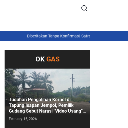
Diberitakan Tanpa Konfirmasi, Satresnarkoba Polres Cimahi dan
OK
GAS
Tuduhan Pengalihan Kernel di
Tapung Isapan Jempol, Pemilik
Gudang Sebut Narasi "Video Usang"
Sengaja Digoreng!
February 16, 2026