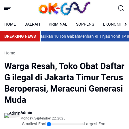
HOME
DAERAH
KRIMINAL
SOPPENG
EKONOMI
ming Bali Lestari Hasilkan 10 Ton Gabah
BREAKING NEWS
Menhan RI Tinjau Yonif TP 898/
Home
Warga Resah, Toko Obat Daftar
G ilegal di Jakarta Timur Terus
Beroperasi, Meracuni Generasi
Muda
Admin
Monday, September 22, 2025
Smallest Font
Largest Font