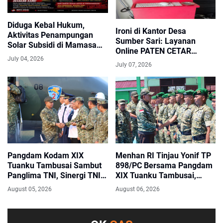
Diduga Kebal Hukum,
Ironi di Kantor Desa
Aktivitas Penampungan
Sumber Sari: Layanan
Solar Subsidi di Mamasa
Online PATEN CETAR
dan Polman Disorot, Media
July 04, 2026
Diduga Lumpuh, Oknum
Desak APH Bertindak
July 07, 2026
Sekdes Malah Naik Pitam
Saat Diingatkan Soal
Bendera Lusuh
Pangdam Kodam XIX
Menhan RI Tinjau Yonif TP
Tuanku Tambusai Sambut
898/PC Bersama Pangdam
Panglima TNI, Sinergi TNI
XIX Tuanku Tambusai,
Kian Kokoh di Kepulauan
Tegaskan Disiplin dan
August 05, 2026
August 06, 2026
Riau
Loyalitas Prajurit