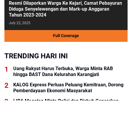
Resmi Dilaporkan Warga Ke Kejari, Camat Pebayuran
Diduga Senyelewengan dan Mark-up Anggaran
Tahun 2023-2024
July 22, 2025
Full Coverage
TRENDING HARI INI
Uang Rakyat Harus Terbuka, Warga Minta RAB
hingga BAST Dana Kelurahan Karangjati
KALOG Express Perluas Peluang Kemitraan, Dorong
Pemberdayaan Ekonomi Masyarakat
LIRA Magetan Minta Polisi dan Dishub Gencarkan
Sosialisasi Edukasi Berkendara untuk Pelajar
Menhan RI Tinjau Yonif TP 898/PC Bersama
Pangdam XIX Tuanku Tambusai, Tegaskan Disiplin
dan Loyalitas Prajurit