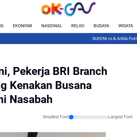
NG
EKONOMI
NASIONAL
RELIGI
BUDAYA
WISATA
SUKENI cs & Arlida Putri Sia
ini, Pekerja BRI Branch
ing Kenakan Busana
ni Nasabah
Smallest Font
Largest Font