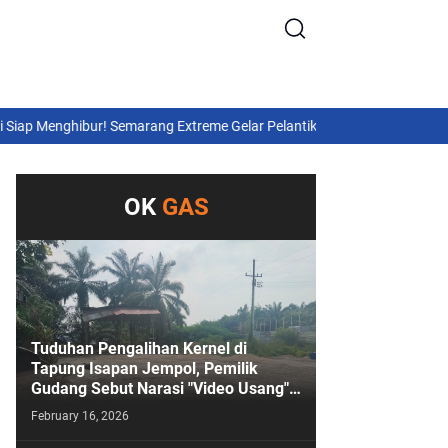
p Menghibur! Semarang Extreme Gelar Pelantikan Akbar “Back On Track”
OK
GAS
Tuduhan Pengalihan Kernel di
Tapung Isapan Jempol, Pemilik
Gudang Sebut Narasi "Video Usang"
Sengaja Digoreng!
February 16, 2026