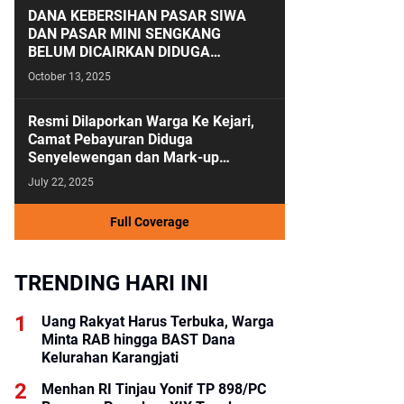
DANA KEBERSIHAN PASAR SIWA
DAN PASAR MINI SENGKANG
BELUM DICAIRKAN DIDUGA
ANGGARAN KEBERSIHAN SALAH
October 13, 2025
KAMAR
Resmi Dilaporkan Warga Ke Kejari,
Camat Pebayuran Diduga
Senyelewengan dan Mark-up
Anggaran Tahun 2023-2024
July 22, 2025
Full Coverage
TRENDING HARI INI
Uang Rakyat Harus Terbuka, Warga
Minta RAB hingga BAST Dana
Kelurahan Karangjati
Menhan RI Tinjau Yonif TP 898/PC