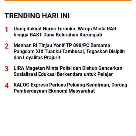
TRENDING HARI INI
Uang Rakyat Harus Terbuka, Warga Minta RAB
hingga BAST Dana Kelurahan Karangjati
Menhan RI Tinjau Yonif TP 898/PC Bersama
Pangdam XIX Tuanku Tambusai, Tegaskan Disiplin
dan Loyalitas Prajurit
LIRA Magetan Minta Polisi dan Dishub Gencarkan
Sosialisasi Edukasi Berkendara untuk Pelajar
KALOG Express Perluas Peluang Kemitraan, Dorong
Pemberdayaan Ekonomi Masyarakat
BRI KCP Thamrin City Hadir Dukung Kebutuhan
Perbankan Tenant, Pengelola, dan Pengunjung Pusat
Perdagangan Jakarta Pusat