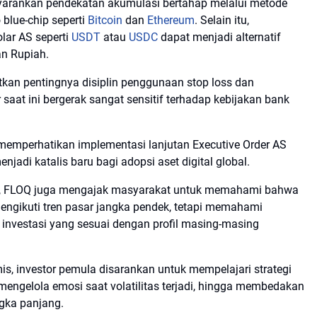
nyarankan pendekatan akumulasi bertahap melalui metode
 blue-chip seperti
Bitcoin
dan
Ethereum
. Selain itu,
olar AS seperti
USDT
atau
USDC
dapat menjadi alternatif
an Rupiah.
an pentingnya disiplin penggunaan stop loss dan
saat ini bergerak sangat sensitif terhadap kebijakan bank
 memperhatikan implementasi lanjutan Executive Order AS
njadi katalis baru bagi adopsi aset digital global.
ital, FLOQ juga mengajak masyarakat untuk memahami bahwa
mengikuti tren pasar jangka pendek, tetapi memahami
 investasi yang sesuai dengan profil masing-masing
is, investor pemula disarankan untuk mempelajari strategi
ngelola emosi saat volatilitas terjadi, hingga membedakan
gka panjang.