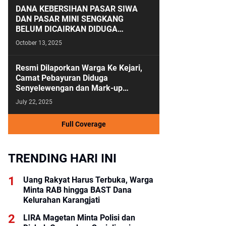
DANA KEBERSIHAN PASAR SIWA
DAN PASAR MINI SENGKANG
BELUM DICAIRKAN DIDUGA
ANGGARAN KEBERSIHAN SALAH
October 13, 2025
KAMAR
Resmi Dilaporkan Warga Ke Kejari,
Camat Pebayuran Diduga
Senyelewengan dan Mark-up
Anggaran Tahun 2023-2024
July 22, 2025
Full Coverage
TRENDING HARI INI
Uang Rakyat Harus Terbuka, Warga
Minta RAB hingga BAST Dana
Kelurahan Karangjati
LIRA Magetan Minta Polisi dan