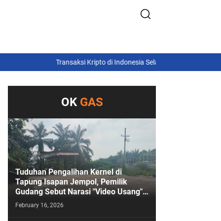
Transaksi Kripto di Indonesia Selalu Tembus Rp45 Triliun pad
OK
GAS
Tuduhan Pengalihan Kernel di
Tapung Isapan Jempol, Pemilik
Gudang Sebut Narasi "Video Usang"
Sengaja Digoreng!
February 16, 2026