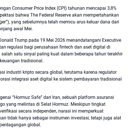
dengan Consumer Price Index (CPI) tahunan mencapai 3,8%
kspektasi bahwa The Federal Reserve akan mempertahankan
onger”), yang sebelumnya telah memicu arus keluar dana dari
anjang awal Mei.
n Donald Trump pada 19 Mei 2026 menandatangani Executive
regulasi bagi perusahaan fintech dan aset digital di
ai salah satu sinyal paling kuat dalam beberapa tahun terakhir
m keuangan tradisional.
 industri kripto secara global, terutama karena regulator
rasi integrasi aset digital ke sistem pembayaran tradisional
ngenai “Hormuz Safe” dari Iran, sebuah platform asuransi
rgo yang melintas di Selat Hormuz. Meskipun tingkat
erifikasi secara independen, narasi ini memperkuat
n tidak hanya sebagai instrumen investasi, tetapi juga alat
 perdagangan global.