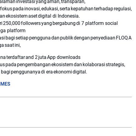
laman investasi yang aman, transparan,
kus pada inovasi, edukasi, serta kepatuhan terhadap regulasi,
ekosistem aset digital di Indonesia.
i 250,000 followers yang bergabung di 7 platform social
uga platform
i bagi setiap pengguna dan publik dengan penyediaan FLOQ A
 saat ini,
una terdaftar and 2 juta App downloads
kus pada pengembangan ekosistem dan kolaborasi strategis,
bagi penggunanya di era ekonomi digital.
IMES