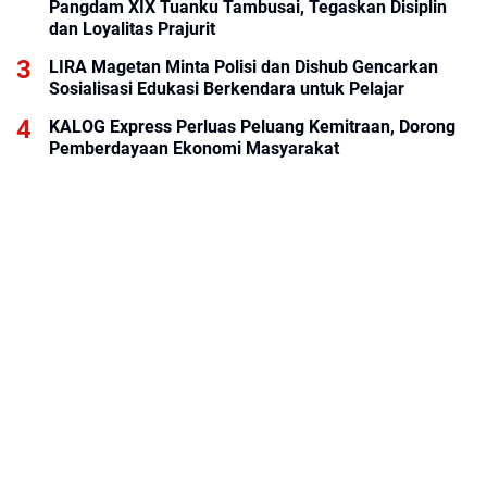
Pangdam XIX Tuanku Tambusai, Tegaskan Disiplin
dan Loyalitas Prajurit
LIRA Magetan Minta Polisi dan Dishub Gencarkan
Sosialisasi Edukasi Berkendara untuk Pelajar
KALOG Express Perluas Peluang Kemitraan, Dorong
Pemberdayaan Ekonomi Masyarakat
Rumah Tinggal Pondasi, Korban Banjir Arabungong
Belum Terima Bantuan Pascabencana November
2025