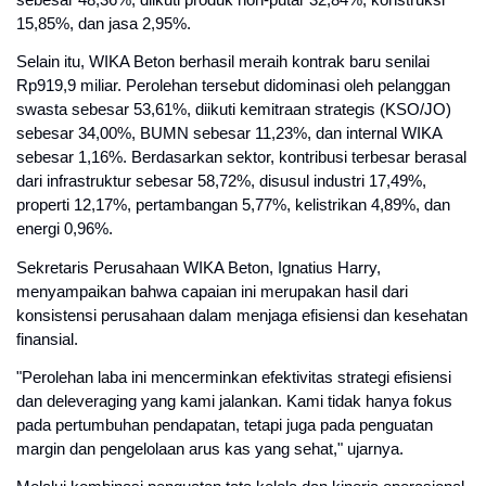
sebesar 48,36%, diikuti produk non-putar 32,84%, konstruksi 
15,85%, dan jasa 2,95%.
Selain itu, WIKA Beton berhasil meraih kontrak baru senilai 
Rp919,9 miliar. Perolehan tersebut didominasi oleh pelanggan 
swasta sebesar 53,61%, diikuti kemitraan strategis (KSO/JO) 
sebesar 34,00%, BUMN sebesar 11,23%, dan internal WIKA 
sebesar 1,16%. Berdasarkan sektor, kontribusi terbesar berasal 
dari infrastruktur sebesar 58,72%, disusul industri 17,49%, 
properti 12,17%, pertambangan 5,77%, kelistrikan 4,89%, dan 
energi 0,96%.
Sekretaris Perusahaan WIKA Beton, Ignatius Harry, 
menyampaikan bahwa capaian ini merupakan hasil dari 
konsistensi perusahaan dalam menjaga efisiensi dan kesehatan 
finansial.
"Perolehan laba ini mencerminkan efektivitas strategi efisiensi 
dan deleveraging yang kami jalankan. Kami tidak hanya fokus 
pada pertumbuhan pendapatan, tetapi juga pada penguatan 
margin dan pengelolaan arus kas yang sehat," ujarnya.