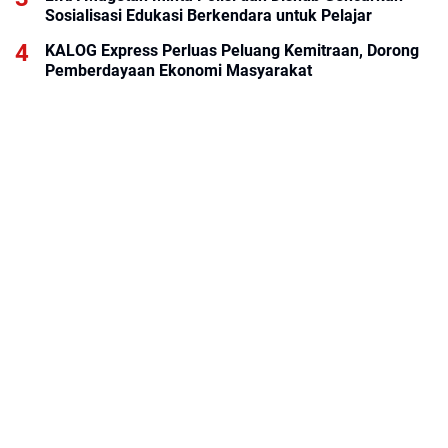
Sosialisasi Edukasi Berkendara untuk Pelajar
KALOG Express Perluas Peluang Kemitraan, Dorong
Pemberdayaan Ekonomi Masyarakat
BRI KCP Thamrin City Hadir Dukung Kebutuhan
Perbankan Tenant, Pengelola, dan Pengunjung Pusat
Perdagangan Jakarta Pusat
ABOUT US
KONTAK KAMI
REDAKSI
PEDOMAN MEDIA SIBER
DISCLAIMER
PRIVACY POLICY