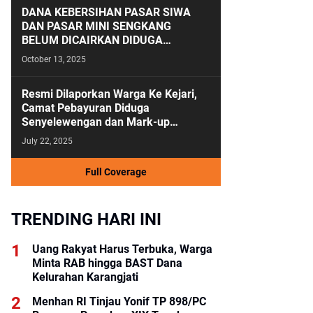
DANA KEBERSIHAN PASAR SIWA
DAN PASAR MINI SENGKANG
BELUM DICAIRKAN DIDUGA
ANGGARAN KEBERSIHAN SALAH
October 13, 2025
KAMAR
Resmi Dilaporkan Warga Ke Kejari,
Camat Pebayuran Diduga
Senyelewengan dan Mark-up
Anggaran Tahun 2023-2024
July 22, 2025
Full Coverage
TRENDING HARI INI
Uang Rakyat Harus Terbuka, Warga
Minta RAB hingga BAST Dana
Kelurahan Karangjati
Menhan RI Tinjau Yonif TP 898/PC