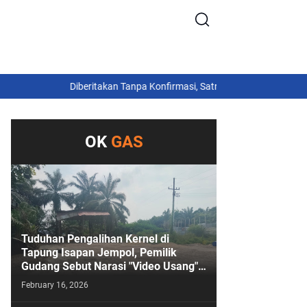
Diberitakan Tanpa Konfirmasi, Satresnarkoba Polres Cimahi da
OK
GAS
Tuduhan Pengalihan Kernel di
Tapung Isapan Jempol, Pemilik
Gudang Sebut Narasi "Video Usang"
Sengaja Digoreng!
February 16, 2026