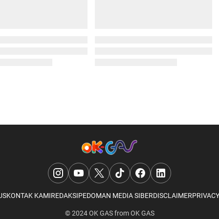
US
KONTAK KAMI
REDAKSI
PEDOMAN MEDIA SIBER
DISCLAIMER
PRIVACY
© 2024
OK GAS
from
OK GAS